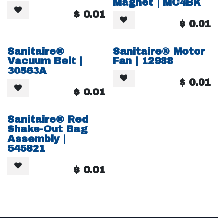
Magnet | MC4BK
$
0.01
$
0.01
Sanitaire®
Sanitaire® Motor
Vacuum Belt |
Fan | 12988
30563A
$
0.01
$
0.01
Sanitaire® Red
Shake-Out Bag
Assembly |
545821
$
0.01